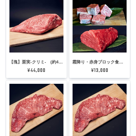
【塊】栗実-クリミ- (約4kg)
霜降り・赤身ブロック食べ比べセット (1kg)
¥44,000
¥13,000