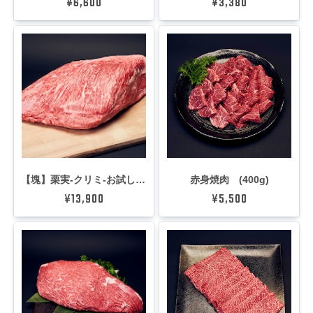
¥6,600
¥3,380
【塊】栗実-クリミ-お試し1kg
赤身焼肉 (400g)
¥13,900
¥5,500